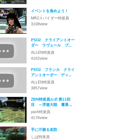
イベントを進めよう！
MR2スパイダー
3108
view
PSO2 クライアントオー
ダー ラヴェール ブ...
ALLEN
4102
view
PSO2 フランカ クライ
アントオーダー ディ...
ALLEN
3857
view
ZBN特派員ルポ 第11回
目 ～浮遊大陸 遭遇 ...
yach
4176
view
手に汗握る攻防
しば