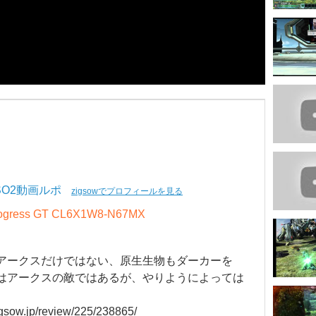
SO2動画ルポ
zigsowでプロフィールを見る
rogress GT CL6X1W8-N67MX
アークスだけではない、原生生物もダーカーを
はアークスの敵ではあるが、やりようによっては
zigsow.jp/review/225/238865/