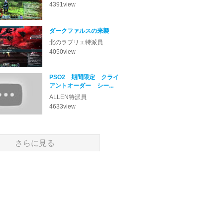
4391
view
ダークファルスの来襲
北のラブリエ
4050
view
PSO2 期間限定 クライ
アントオーダー シー...
ALLEN
4633
view
さらに見る