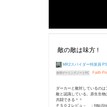
敵の敵は味方 !
MR2スパイダー
P
Faith P
ダーカーと敵対しているのは
敵と認識している。原生生物
共闘できる＾＾
ＰＳ０２レビュ－ ：
http://