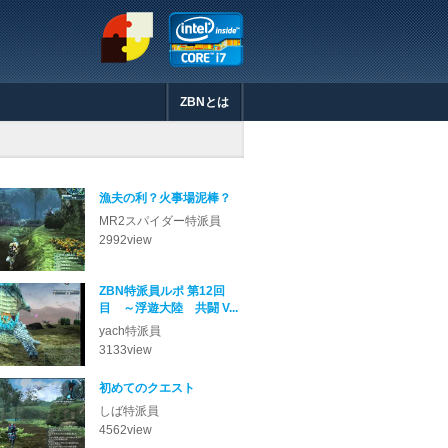
ZBNとは
いきものがかり特派員が「灼熱地獄のケーキ屋さ
ザック特派員が「ファルス・アーム討
いきものがかり特派員が「６月の花嫁
まさむね特派員が「Level 04-2
ザック特派員が「稀少鉱石発掘任務 pa
ZBNアワード2013!最優秀賞には、な
いきものがかり特派員が「ラピュタの
まさむね特派員が「コフィーのクライ
ザック特派員が「稀少鉱石発掘任務」
yach特派員が「ZBN特派員ルポ 
atsuo@tokyo特派員が「お手軽強
ザック特派員が「稀少鉱物を回収せよ
はにゃ特派員が「赤いいわっくま (5:
いきものがかり特派員が「稲刈り」を
カーリー特派員が「ZBN登山部ルポ
北のラブリエ特派員が「結晶バースト
いきものがかり特派員が「pso2 
atsuo@tokyo特派員が「マイル
atsuo@tokyo特派員が「自分の
ザック特派員が「グワナーダ討伐」を
yach特派員が「ZBN特派員ルポ 
漁夫の利？火事場泥棒？
MR2スパイダー
2992
view
ZBN特派員ルポ 第12回
目 ～浮遊大陸 共闘 V...
yach
3133
view
初めてのクエスト
しば
4562
view