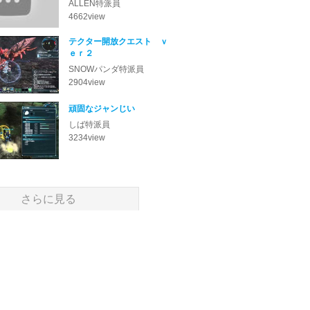
ALLEN
4662
view
テクター開放クエスト ｖ
ｅｒ２
SNOWパンダ
2904
view
頑固なジャンじい
しば
3234
view
さらに見る