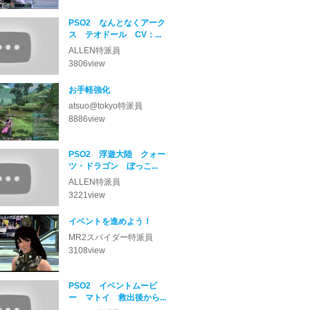
PSO2 なんとなくアーク
ス テオドール CV：...
ALLEN
3806
view
お手軽強化
atsuo@tokyo
8886
view
PSO2 浮遊大陸 クォー
ツ・ドラゴン ぼっこ...
ALLEN
3221
view
イベントを進めよう！
MR2スパイダー
3108
view
PSO2 イベントムービ
ー マトイ 救出後から...