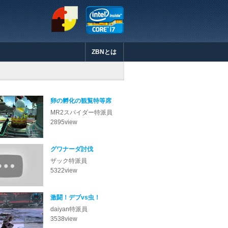
ZBNとは
北のラブリエ特派員が「結晶バースト
yach特派員が「ZBN特派員ルポ 
ザック特派員が「グワナーダ討伐」を
ザック特派員が「稀少鉱石発掘任務 pa
はにゃ特派員が「赤いいわっくま (5:
いきものがかり特派員が「ラピュタの
yach特派員が「ZBN特派員ルポ 
カーリー特派員が「ZBN登山部ルポ
ザック特派員が「ファルス・アーム討
ザック特派員が「稀少鉱物を回収せよ
atsuo@tokyo特派員が「マイル
ZBNアワード2013!最優秀賞には、な
まさむね特派員が「Level 04-2
まさむね特派員が「コフィーのクライ
いきものがかり特派員が「灼熱地獄の
atsuo@tokyo特派員が「お手軽強
いきものがかり特派員が「６月の花嫁
いきものがかり特派員が「pso2 
atsuo@tokyo特派員が「自分の
ザック特派員が「稀少鉱石発掘任務」
卵の孵化の観覧特等席
MR2スパイダー
2895
view
グワナーダ討伐
ザック
5322
view
激闘！デブvs虫！
daiyan
3538
view