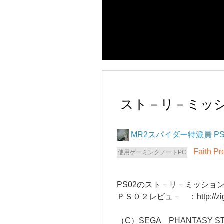
スト－リ－ミッ
MR2スパイダー
P
Faith P
PS02のスト－リ－ミッショ
ＰＳ０２レビュ－ ：
http://
（C）SEGA PHANTASY ST