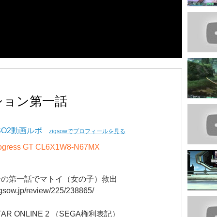
ション第一話
SO2動画ルポ
zigsowでプロフィールを見る
rogress GT CL6X1W8-N67MX
ンの第一話でマトイ（女の子）救出
zigsow.jp/review/225/238865/
AR ONLINE 2 （SEGA権利表記）