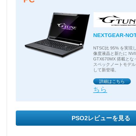
NEXTGEAR-NOT
NTSC比 95% を実現
像度液晶と新たに NVIDI
GTX670MX 搭載とな
スペックノートモデル
して新登場。
詳細はこちら
ちら
PSO2レビューを見る