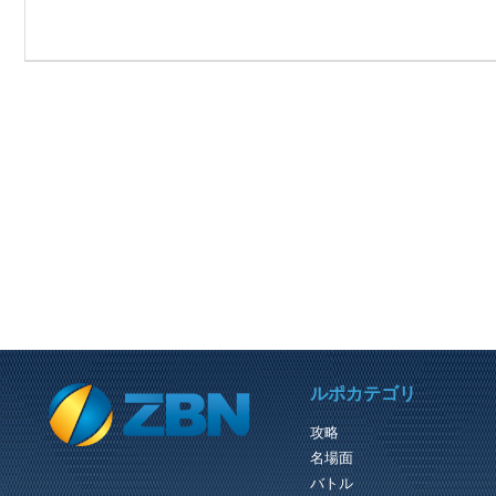
PREVIOUS REVIEW
ルポカテゴリ
PSO2 自由探索許可申請・凍土 コフィー デ・マルモス討伐の報告
攻略
（C）SEGA 『PHANTASY STAR
名場面
ONLINE 2』公式サイト http://pso2.jp/
自由探索許可申請・凍土を管理官 コ
バトル
ィーに報告します。 凍土探索が可能に.