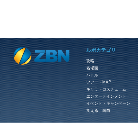
PREVIOUS REVIEW
ルポカテゴリ
男の武器、エイトオンス
攻略
変わり種の武器としてエイトオンスと
名場面
う武器を仕入れていた。 これは名前
示す通りボクシングのグラブだ。 装
バトル
すると持ち主に登録されて他の...
ツアー・MAP
キャラ・コスチューム
エンターテインメント
イベント・キャンペーン
笑える、面白