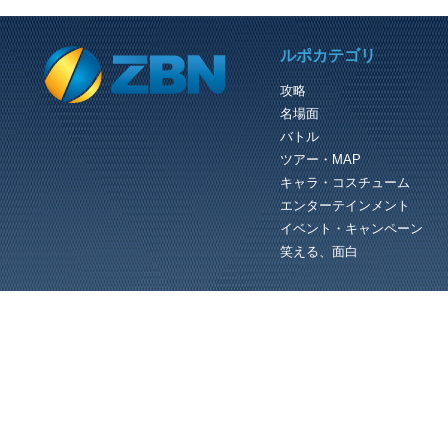
PREVIOUS REVIEW
ルポカテゴリ
タイムアタック!!でも失敗Ｔ_Ｔ
攻略
タイムアタックにチャレンジ！！ タ
名場面
ムアタックとは 敵を殲滅したり、ス
ッチを押しながら進むことで 道を切
バトル
開いていくクエストです。 道は...
ツアー・MAP
キャラ・コスチューム
エンターテインメント
イベント・キャンペーン
笑える、面白