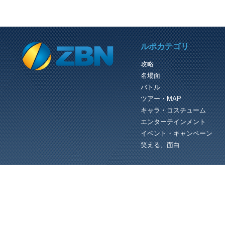
PREVIOUS REVIEW
ルポカテゴリ
PSO2 クライアントオーダー アフィン カルターゴを殲滅せよ！ カルターゴ討伐 後編 2/2
攻略
（C）SEGA 『PHANTASY STAR
名場面
ONLINE 2』公式サイト http://pso2.jp/
アフィンのオーダー、カルターゴを殲
バトル
せよ！は、Aランクでも成功なのでキ
ン...
ツアー・MAP
キャラ・コスチューム
エンターテインメント
イベント・キャンペーン
笑える、面白