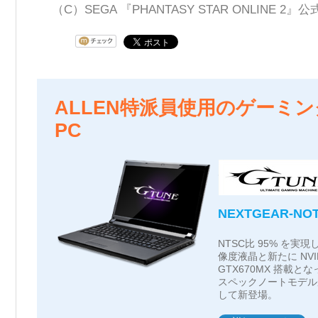
（C）SEGA 『PHANTASY STAR ONLINE 2
ALLEN特派員使用のゲーミ
PC
NEXTGEAR-NOT
NTSC比 95% を実現
像度液晶と新たに NVIDI
GTX670MX 搭載とな
スペックノートモデル
して新登場。