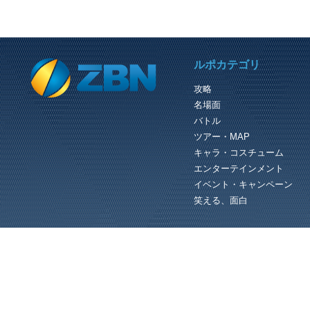
PREVIOUS REVIEW
ルポカテゴリ
リスク大好き？ ナウラ3姉妹！
攻略
過去にも凍土とか、砂漠とかとんでも
名場面
いところに出店したいわくつきのナウ
3姉妹。 今回の出店先は アークスシ
バトル
プ！ しかし、通常のアークスシ...
ツアー・MAP
キャラ・コスチューム
エンターテインメント
イベント・キャンペーン
笑える、面白