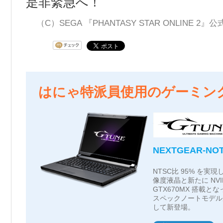
是非緊急へ！
（C）SEGA 『PHANTASY STAR ONLINE 2
はにゃ特派員使用のゲーミン
NEXTGEAR-NOT
NTSC比 95% を実現
像度液晶と新たに NVIDI
GTX670MX 搭載とな
スペックノートモデル
して新登場。