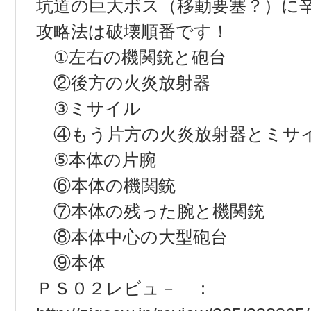
坑道の巨大ボス（移動要塞？）に
攻略法は破壊順番です！
①左右の機関銃と砲台
②後方の火炎放射器
③ミサイル
④もう片方の火炎放射器とミサ
⑤本体の片腕
⑥本体の機関銃
⑦本体の残った腕と機関銃
⑧本体中心の大型砲台
⑨本体
ＰＳ０２レビュ－ ：