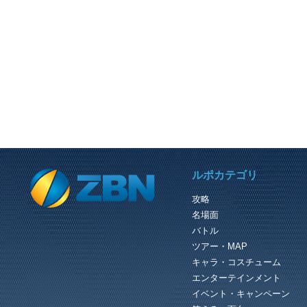
PREVIOUS REVIEW
ルポカテゴリ
マトイとの会話（スト
攻略
ストーリーモードのマトイと新惑星解
名場面
時の会話（浮遊大陸） ・・・・・ヒ
インなのか？ ＰＳ０２レビュ－ ：
バトル
http://zigsow.jp/review/225/23886...
ツアー・MAP
キャラ・コスチューム
エンターテインメント
イベント・キャンペーン