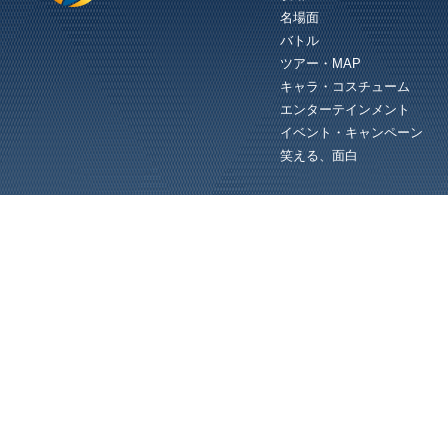
アークスサーチで同じ鯖内のプレイヤ
名場面
を探そう！ ＰＳ０２レビュ－ ：
http://zigsow.jp/review/225/238865/
バトル
（C）SEGA PHANTASY STAR
ONLINE 2...
ツアー・MAP
キャラ・コスチューム
エンターテインメント
イベント・キャンペーン
笑える、面白