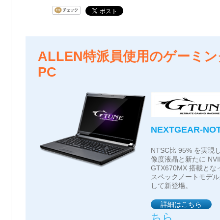
ALLEN特派員使用のゲーミ
PC
NEXTGEAR-NOT
NTSC比 95% を実現
像度液晶と新たに NVIDI
GTX670MX 搭載とな
スペックノートモデル
して新登場。
詳細はこちら
ちら