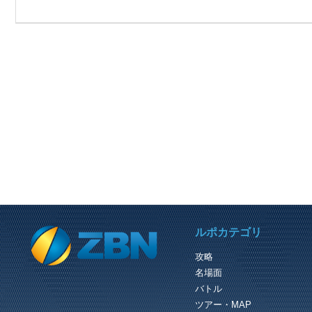
PREVIOUS REVIEW
ルポカテゴリ
火山地帯ボス（キャタドラン）にタイマ
攻略
火山地帯ボスにタイマン勝負で勝利！
名場面
攻略法は超接近戦による攻撃と回避＾
ＰＳ０２レビュ－ ：
バトル
http://zigsow.jp/review/225/238865/
（C）SEG...
ツアー・MAP