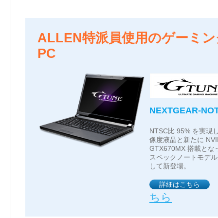
ALLEN特派員使用のゲーミ
PC
NEXTGEAR-NOT
NTSC比 95% を実現
像度液晶と新たに NVIDI
GTX670MX 搭載とな
スペックノートモデル
して新登場。
詳細はこちら
ちら