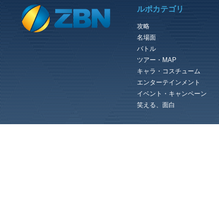
PREVIOUS REVIEW
ルポカテゴリ
PSO2 マターボード １ 進行状況 05/09まで
攻略
（C）SEGA 『PHANTASY STAR
名場面
ONLINE 2』公式サイト http://pso2.jp/
マターボードの一枚目を進めています
バトル
隣り合ったキーアイテムを同時に取得
し...
ツアー・MAP
キャラ・コスチューム
エンターテインメント
イベント・キャンペーン
笑える、面白