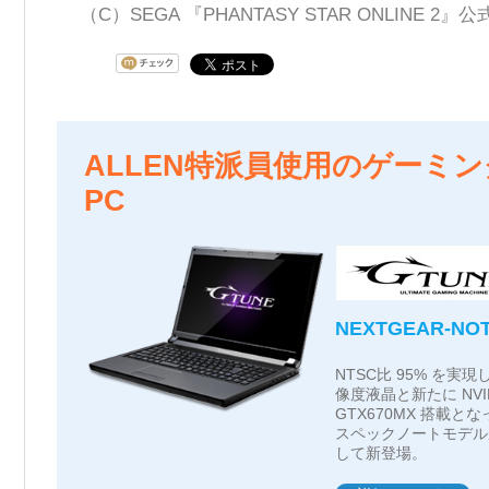
（C）SEGA 『PHANTASY STAR ONLINE 2
ALLEN特派員使用のゲーミ
PC
NEXTGEAR-NOT
NTSC比 95% を実現
像度液晶と新たに NVIDI
GTX670MX 搭載とな
スペックノートモデル
して新登場。