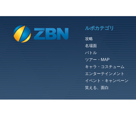
PREVIOUS REVIEW
ルポカテゴリ
PSO2 ファイター Lv.1 でいく 武器のオーナー登録 から 森林探索 ロックベア 
攻略
（C）SEGA 『PHANTASY STAR
名場面
ONLINE 2』公式サイト http://pso2.jp/
クラスをファイターに変更した特派員
バトル
は、力試しに森林探索をしてみるので
た...
ツアー・MAP
キャラ・コスチューム
エンターテインメント
イベント・キャンペーン
笑える、面白