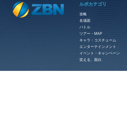
PREVIOUS REVIEW
ルポカテゴリ
トロ達がやってきた！
攻略
PSO2は現在 PC版の他に PlayStation
名場面
Vita版がありますが、Vita版のロビー
はトロとクロがいます。 そして彼
バトル
の依頼を果たすことでなんと彼ら...
ツアー・MAP
キャラ・コスチューム
エンターテインメント
イベント・キャンペーン
笑える、面白